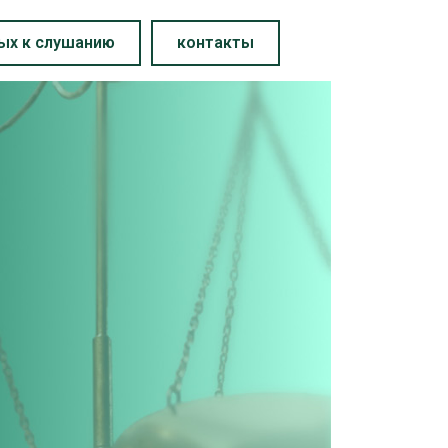
ных к слушанию
контакты